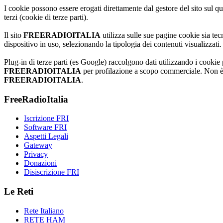
I cookie possono essere erogati direttamente dal gestore del sito sul qua
terzi (cookie di terze parti).
Il sito
FREERADIOITALIA
utilizza sulle sue pagine cookie sia tecn
dispositivo in uso, selezionando la tipologia dei contenuti visualizzati
Plug-in di terze parti (es Google) raccolgono dati utilizzando i cookie p
FREERADIOITALIA
per profilazione a scopo commerciale. Non è c
FREERADIOITALIA
.
FreeRadioItalia
Iscrizione FRI
Software FRI
Aspetti Legali
Gateway
Privacy
Donazioni
Disiscrizione FRI
Le Reti
Rete Italiano
RETE HAM