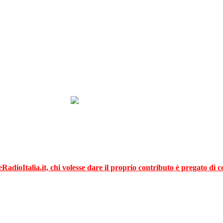
adioItalia.it, chi volesse dare il proprio contributo è pregato di c