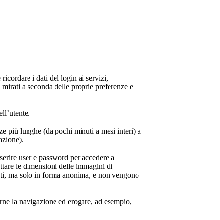
cordare i dati del login ai servizi,
ni mirati a seconda delle proprie preferenze e
ell’utente.
ze più lunghe (da pochi minuti a mesi interi) a
lazione).
nserire user e password per accedere a
dattare le dimensioni delle immagini di
utenti, ma solo in forma anonima, e non vengono
zzarne la navigazione ed erogare, ad esempio,