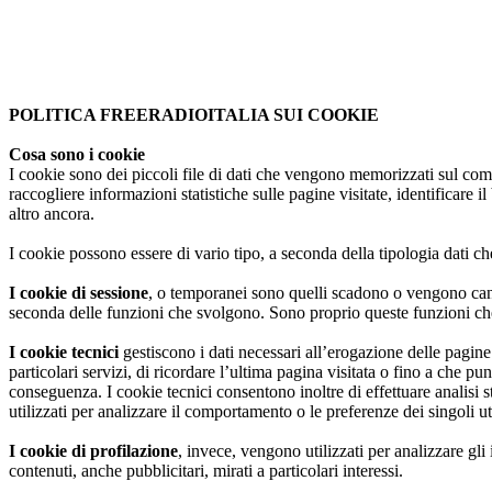
con l'implementazione dell'applicazione GRNClient è ora possibil
Se non si modificano le impostazioni del browser, l'utente accetta.
Per
creare, semplicemente, un gateway.
Donazioni FRI
Approvo
Vi invitiamo a sperimentarlo, occorrono semplicemente un cellular
con versione Android (almeno la 6), un cavetto autocostruito e una
POLITICA FREERADIOITALIA SUI COOKIE
radio che abbia la funzione VOX.
Ricordo che è possibile fare Donazioni a sostegno del gruppo
FreeRadioItalia.it, chi volesse dare il proprio contributo è pre
Cosa sono i cookie
Se siete interessati scrivete una mail a info@freeradioitalia.it
di contattarci a 1fri001@freeradioitalia.it grazie a tutti.
I cookie sono dei piccoli file di dati che vengono memorizzati sul comp
Forza, sperimentiamo anche PiCQ
raccogliere informazioni statistiche sulle pagine visitate, identificare 
altro ancora.
I cookie possono essere di vario tipo, a seconda della tipologia dati 
I cookie di sessione
, o temporanei sono quelli scadono o vengono cance
seconda delle funzioni che svolgono. Sono proprio queste funzioni che 
I cookie tecnici
gestiscono i dati necessari all’erogazione delle pagin
particolari servizi, di ricordare l’ultima pagina visitata o fino a che pu
conseguenza. I cookie tecnici consentono inoltre di effettuare analisi 
utilizzati per analizzare il comportamento o le preferenze dei singoli u
I cookie di profilazione
, invece, vengono utilizzati per analizzare gli
contenuti, anche pubblicitari, mirati a particolari interessi.