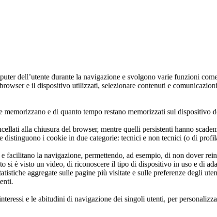
e
 saperne di piu'
e
gato
uter dell’utente durante la navigazione e svolgono varie funzioni come ri
il browser e il dispositivo utilizzati, selezionare contenuti e comunicazio
che memorizzano e di quanto tempo restano memorizzati sul dispositivo d
llati alla chiusura del browser, mentre quelli persistenti hanno scaden
distinguono i cookie in due categorie: tecnici e non tecnici (o di profi
e e facilitano la navigazione, permettendo, ad esempio, di non dover rei
nto si è visto un video, di riconoscere il tipo di dispositivo in uso e di a
statistiche aggregate sulle pagine più visitate e sulle preferenze degli 
tenti.
 interessi e le abitudini di navigazione dei singoli utenti, per personali