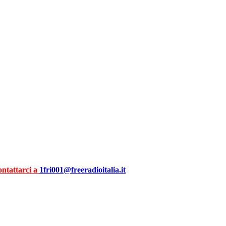
ontattarci a
1fri001@freeradioitalia.it