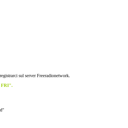
registrarci sul server Freeradionetwork.
I FRI".
rd"