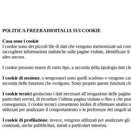
con l'implementazione dell'applicazione GRNClient è ora possibil
Se non si modificano le impostazioni del browser, l'utente accetta.
Per
creare, semplicemente, un gateway.
Donazioni FRI
Approvo
Vi invitiamo a sperimentarlo, occorrono semplicemente un cellular
con versione Android (almeno la 6), un cavetto autocostruito e una
POLITICA FREERADIOITALIA SUI COOKIE
radio che abbia la funzione VOX.
Ricordo che è possibile fare Donazioni a sostegno del gruppo
FreeRadioItalia.it, chi volesse dare il proprio contributo è pre
Cosa sono i cookie
Se siete interessati scrivete una mail a info@freeradioitalia.it
di contattarci a 1fri001@freeradioitalia.it grazie a tutti.
I cookie sono dei piccoli file di dati che vengono memorizzati sul comp
Forza, sperimentiamo anche PiCQ
raccogliere informazioni statistiche sulle pagine visitate, identificare 
altro ancora.
I cookie possono essere di vario tipo, a seconda della tipologia dati 
I cookie di sessione
, o temporanei sono quelli scadono o vengono cance
seconda delle funzioni che svolgono. Sono proprio queste funzioni che 
I cookie tecnici
gestiscono i dati necessari all’erogazione delle pagin
particolari servizi, di ricordare l’ultima pagina visitata o fino a che pu
conseguenza. I cookie tecnici consentono inoltre di effettuare analisi 
utilizzati per analizzare il comportamento o le preferenze dei singoli u
I cookie di profilazione
, invece, vengono utilizzati per analizzare gli
contenuti, anche pubblicitari, mirati a particolari interessi.