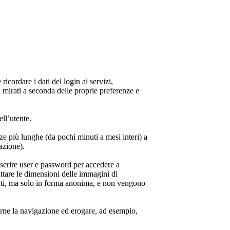
cordare i dati del login ai servizi,
ni mirati a seconda delle proprie preferenze e
ell’utente.
ze più lunghe (da pochi minuti a mesi interi) a
lazione).
nserire user e password per accedere a
dattare le dimensioni delle immagini di
utenti, ma solo in forma anonima, e non vengono
zzarne la navigazione ed erogare, ad esempio,