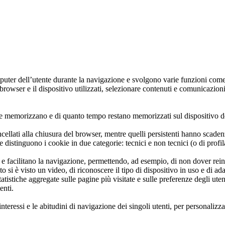
e
 saperne di piu'
e
gato
uter dell’utente durante la navigazione e svolgono varie funzioni come ri
il browser e il dispositivo utilizzati, selezionare contenuti e comunicazio
che memorizzano e di quanto tempo restano memorizzati sul dispositivo d
llati alla chiusura del browser, mentre quelli persistenti hanno scaden
distinguono i cookie in due categorie: tecnici e non tecnici (o di profi
e e facilitano la navigazione, permettendo, ad esempio, di non dover rei
nto si è visto un video, di riconoscere il tipo di dispositivo in uso e di a
statistiche aggregate sulle pagine più visitate e sulle preferenze degli 
tenti.
 interessi e le abitudini di navigazione dei singoli utenti, per personali