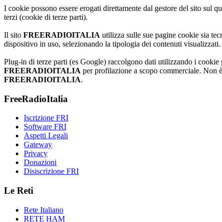
I cookie possono essere erogati direttamente dal gestore del sito sul qua
terzi (cookie di terze parti).
Il sito
FREERADIOITALIA
utilizza sulle sue pagine cookie sia tecn
dispositivo in uso, selezionando la tipologia dei contenuti visualizzati
Plug-in di terze parti (es Google) raccolgono dati utilizzando i cookie p
FREERADIOITALIA
per profilazione a scopo commerciale. Non è c
FREERADIOITALIA
.
FreeRadioItalia
Iscrizione FRI
Software FRI
Aspetti Legali
Gateway
Privacy
Donazioni
Disiscrizione FRI
Le Reti
Rete Italiano
RETE HAM