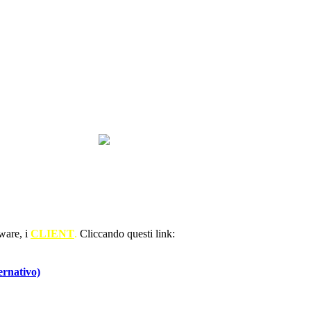
tware, i
CLIENT
.
Cliccando questi link:
ernativo)