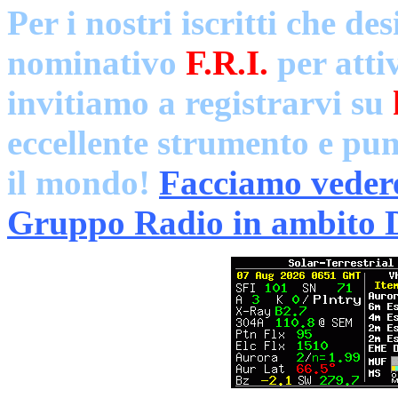
Per i nostri iscritti che d
nominativo
F.R.I.
per atti
invitiamo a registrarvi su
eccellente strumento e pun
il mondo!
Facciamo vedere 
Gruppo Radio in ambito 