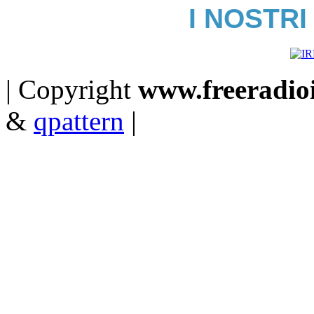
I NOSTRI
| Copyright
www.freeradioit
&
qpattern
|