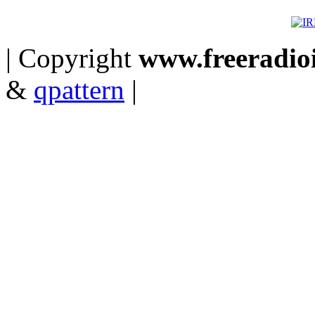
| Copyright
www.freeradioit
&
qpattern
|