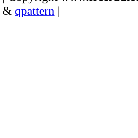
&
qpattern
|