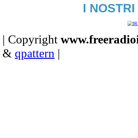
I NOSTRI
| Copyright
www.freeradioit
&
qpattern
|