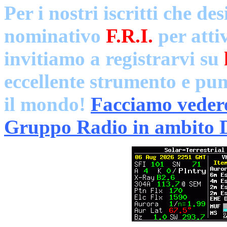
Per i nostri iscritti che d
nominativo
F.R.I.
per atti
invitiamo a registrarvi su
eccellente strumento e pun
il mondo!
Facciamo vedere 
Gruppo Radio in ambito 