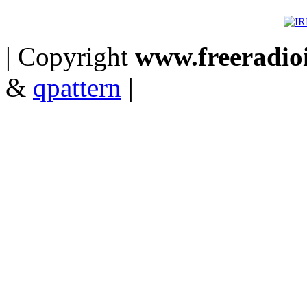
| Copyright
www.freeradioit
&
qpattern
|